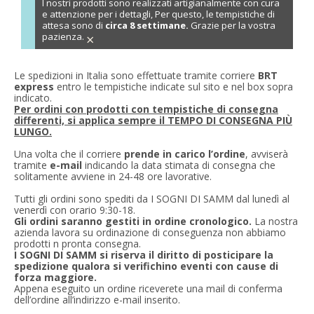
I nostri prodotti sono realizzati artigianalmente con cura
e attenzione per i dettagli, Per questo, le tempistiche di
attesa sono di
circa 8 settimane.
Grazie per la vostra
pazienza.
×
Le spedizioni in Italia sono effettuate tramite corriere
BRT
express
entro le tempistiche indicate sul sito e nel box sopra
indicato.
Per ordini con prodotti con tempistiche di consegna
differenti, si applica sempre il TEMPO DI CONSEGNA PIÙ
LUNGO.
Una volta che il corriere
prende in carico l’ordine
, avviserà
tramite
e-mail
indicando la data stimata di consegna che
solitamente avviene in 24-48 ore lavorative.
Tutti gli ordini sono spediti da I SOGNI DI SAMM dal lunedì al
venerdì con orario 9:30-18.
Gli ordini saranno gestiti in ordine cronologico.
La nostra
azienda lavora su ordinazione di conseguenza non abbiamo
prodotti n pronta consegna.
I SOGNI DI SAMM si riserva il diritto di posticipare la
spedizione qualora si verifichino eventi con cause di
forza maggiore.
Appena eseguito un ordine riceverete una mail di conferma
dell’ordine all’indirizzo e-mail inserito.