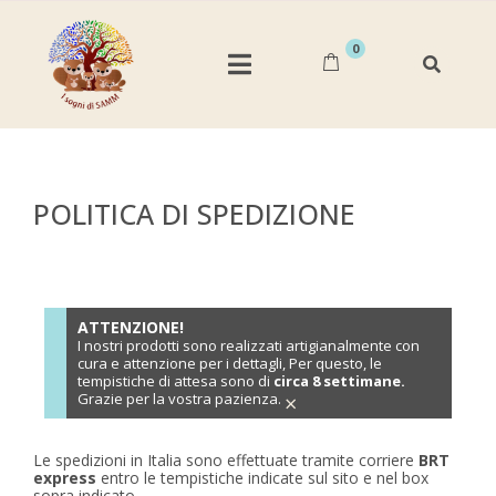
0
POLITICA DI SPEDIZIONE
ATTENZIONE!
I nostri prodotti sono realizzati artigianalmente con
cura e attenzione per i dettagli, Per questo, le
tempistiche di attesa sono di
circa 8 settimane.
Grazie per la vostra pazienza.
×
Le spedizioni in Italia sono effettuate tramite corriere
BRT
express
entro le tempistiche indicate sul sito e nel box
sopra indicato.