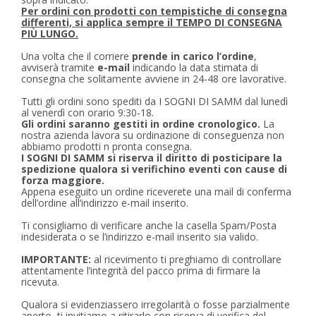
Per ordini con prodotti con tempistiche di consegna
differenti, si applica sempre il TEMPO DI CONSEGNA
PIÙ LUNGO.
Una volta che il corriere
prende in carico l’ordine
,
avviserà tramite
e-mail
indicando la data stimata di
consegna che solitamente avviene in 24-48 ore lavorative.
Tutti gli ordini sono spediti da I SOGNI DI SAMM dal lunedì
al venerdì con orario 9:30-18.
Gli ordini saranno gestiti in ordine cronologico.
La
nostra azienda lavora su ordinazione di conseguenza non
abbiamo prodotti n pronta consegna.
I SOGNI DI SAMM si riserva il diritto di posticipare la
spedizione qualora si verifichino eventi con cause di
forza maggiore.
Appena eseguito un ordine riceverete una mail di conferma
dell’ordine all’indirizzo e-mail inserito.
Ti consigliamo di verificare anche la casella Spam/Posta
indesiderata o se l’indirizzo e-mail inserito sia valido.
IMPORTANTE:
al ricevimento ti preghiamo di controllare
attentamente l’integrità del pacco prima di firmare la
ricevuta.
Qualora si evidenziassero irregolarità o fosse parzialmente
aperto, ti invitiamo a ritirarlo con riserva di verifica del