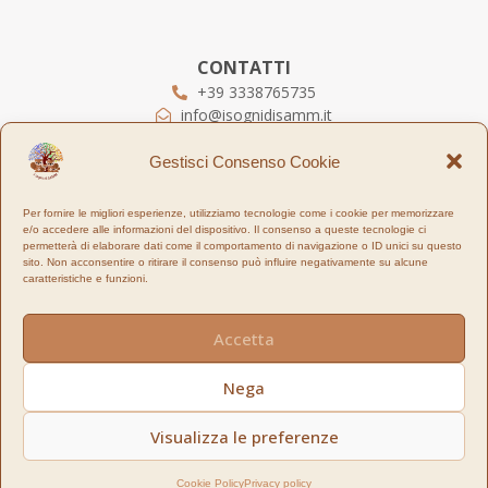
CONTATTI
+39 3338765735
info@isognidisamm.it
Piazza XI Maggio, 24
57122
Livorno
Gestisci Consenso Cookie
ORARI
Per fornire le migliori esperienze, utilizziamo tecnologie come i cookie per memorizzare
e/o accedere alle informazioni del dispositivo. Il consenso a queste tecnologie ci
Laboratorio:
permetterà di elaborare dati come il comportamento di navigazione o ID unici su questo
LUN - VEN 8:30/12:30 – 14/18
sito. Non acconsentire o ritirare il consenso può influire negativamente su alcune
Online:
Sempre
caratteristiche e funzioni.
Accetta
I SOGNI DI SAMM di Giorgi Alan
– Piazza XI Maggio, 24 –
57122 – Livorno (LI) | P.I. IT01903100491 | REA LI – 208164
Copyright 2022 © Tutti i diritti riservati | Designed by
Nega
silviasciuto.com
Visualizza le preferenze
Cookie Policy
Privacy policy