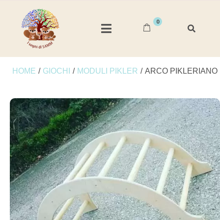
0
HOME
/
GIOCHI
/
MODULI PIKLER
/
ARCO PIKLERIANO