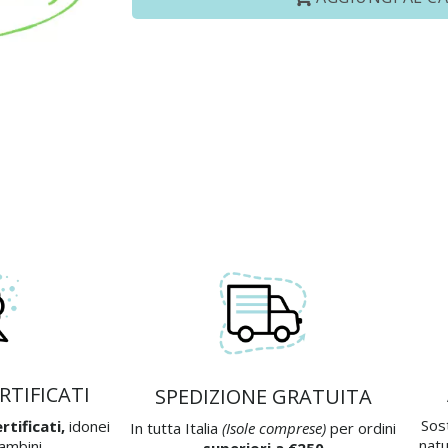
RTIFICATI
SPEDIZIONE GRATUITA
Sos
rtificati,
idonei
In tutta Italia
(Isole comprese)
per ordini
natu
bambini
superiori a €250