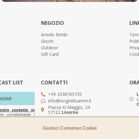
NEGOZIO
LIN
Arredo Bimbi
Term
Giochi
Polit
Outdoor
Priv
Gift Card
Cook
AST LIST
CONTATTI
ORA
+39 3338765735
L
NGIMI
L
info@isognidisamm.it
O
Piazza XI Maggio, 24
ostro contatto in
57122
Livorno
ere correttamente i
Gestisci Consenso Cookie