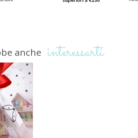
interessarti
bbe
anche