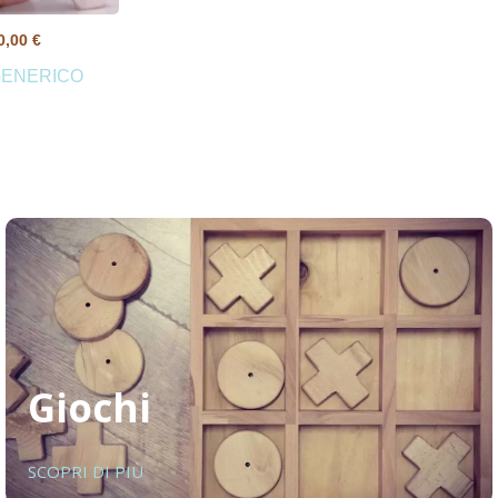
0,00
€
 GENERICO
Giochi
SCOPRI DI PIÙ