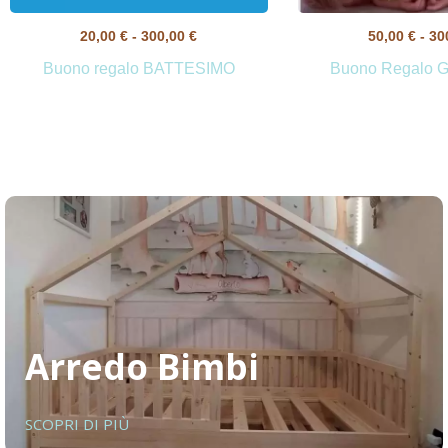
20,00
€
-
300,00
€
50,00
€
-
30
Buono regalo BATTESIMO
Buono Regalo
Arredo Bimbi
SCOPRI DI PIÙ