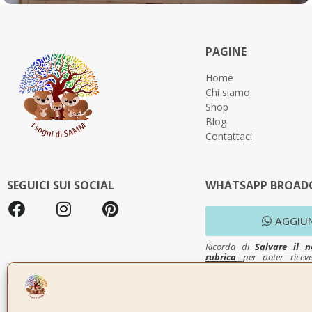
PAGINE
Home
Chi siamo
Shop
Blog
Contattaci
SEGUICI SUI SOCIAL
WHATSAPP BROADC
AGGIU
Ricorda di
Salvare il n
rubrica
per poter ricev
messaggi su Whatsapp.