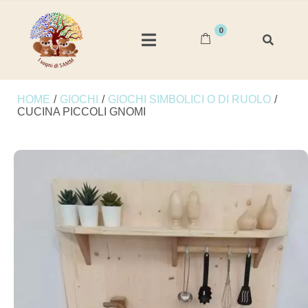
0
HOME
/
GIOCHI
/
GIOCHI SIMBOLICI O DI RUOLO
/
CUCINA PICCOLI GNOMI