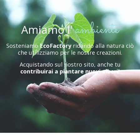
ambiente
Amiamo
l'
Sosteniamo
EcoFactory
ridando alla natura ciò
che utilizziamo per le nostre creazioni.
Acquistando sul nostro sito, anche tu
contribuirai a piantare nuovi alberi!