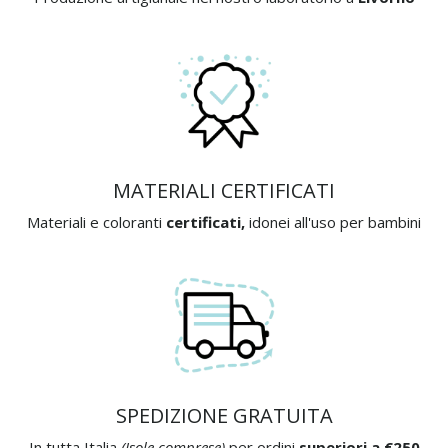
MATERIALI CERTIFICATI
Materiali e coloranti
certificati,
idonei all'uso per bambini
SPEDIZIONE GRATUITA
In tutta Italia
(Isole comprese)
per ordini
superiori a €250