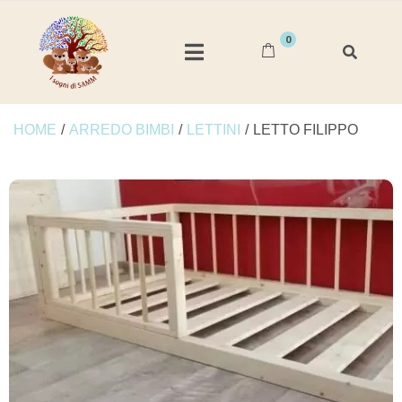
0
HOME
/
ARREDO BIMBI
/
LETTINI
/
LETTO FILIPPO