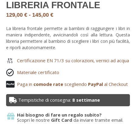
LIBRERIA FRONTALE
129,00
€
-
145,00
€
La libreria frontale permette ai bambini di raggiungere i libri in
maniera indipendente, avvicinandoli così alla lettura. Questa
libreria permettere al bambino di scegliere i libri con più facilità,
e riporli autonomamente.
Certificazione EN 71/3 su colorazioni, vernici ad acqua
EN
71-3
Materiale certificato
Paga in
comode rate
scegliendo
PayPal
al Checkout
Tempistiche di consegna:
8 settimane
Hai bisogno di fare un regalo subito?
Scopri le nostre
Gift Card
da inviare tramite email.