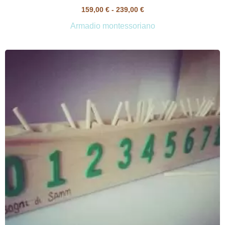
159,00
€
-
239,00
€
Armadio montessoriano