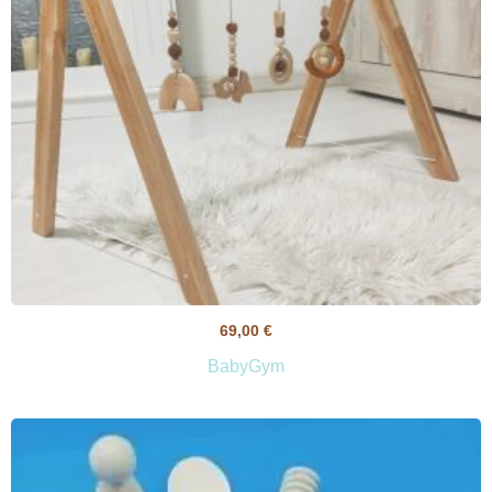
69,00
€
BabyGym