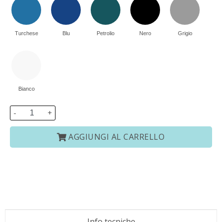
Turchese
Blu
Petrolio
Nero
Grigio
Bianco
-
+
AGGIUNGI AL CARRELLO
Info tecniche