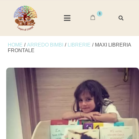
1
HOME
/
ARREDO BIMBI
/
LIBRERIE
/
MAXI LIBRERIA
FRONTALE