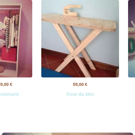
39,00
€
59,00
€
ssoriano
Asse da stiro