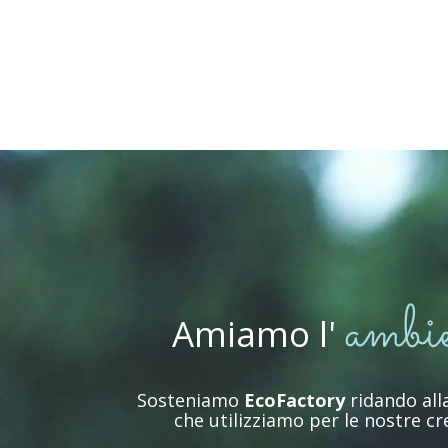
ambi
Amiamo
l'
Sosteniamo
EcoFactory
ridando all
che utilizziamo per le nostre cr