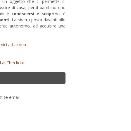
e un oggetto che ci permette di
 uscire di casa, per il bambino uno
chio è
conoscersi e scoprirsi
, è
menti
. La sbarra posta davanti allo
ente autonomo, ad acquisire una
rnici ad acqua
l
al Checkout
mite email.