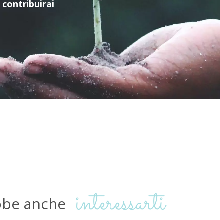
u
contribuirai
interessarti
bbe
anche