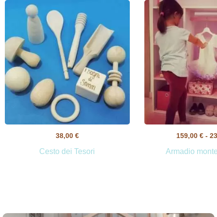
38,00
€
159,00
€
-
2
Cesto dei Tesori
Armadio monte