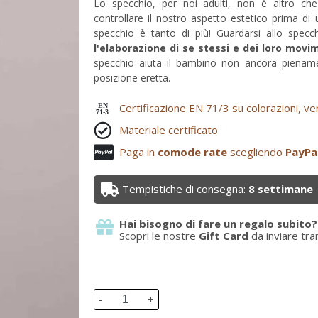
Lo specchio, per noi adulti, non è altro ch
controllare il nostro aspetto estetico prima di
specchio è tanto di più! Guardarsi allo spec
l'elaborazione di se stessi e dei loro movi
specchio aiuta il bambino non ancora pienam
posizione eretta.
Certificazione EN 71/3 su colorazioni, ve
EN
71-3
Materiale certificato
Paga in
comode rate
scegliendo
PayPa
Tempistiche di consegna:
8 settimane
Hai bisogno di fare un regalo subito?
Scopri le nostre
Gift Card
da inviare tra
-
+