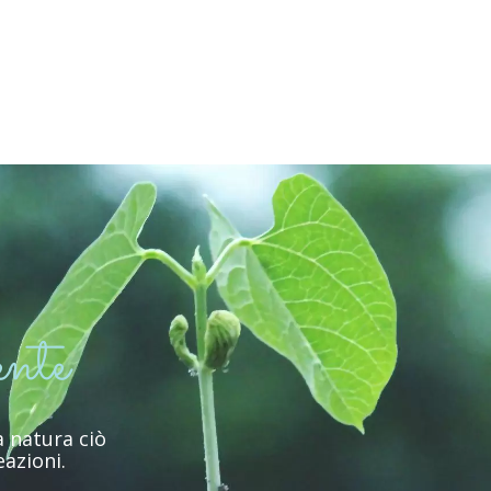
ente
a natura ciò
eazioni.