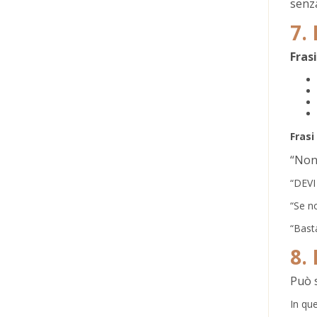
senza
7.
Fras
Frasi
“Non 
“DEVI
“Se n
“Bast
8.
Può s
In que