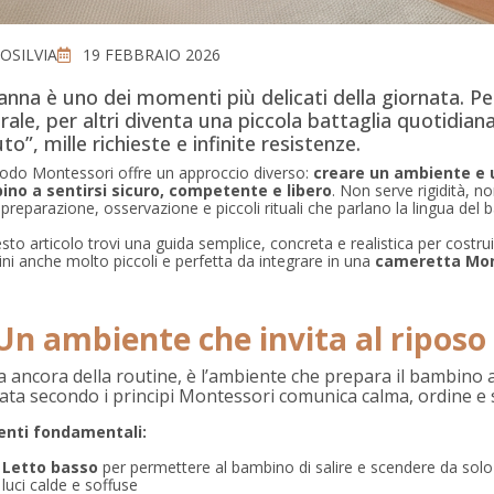
OSILVIA
19 FEBBRAIO 2026
anna è uno dei momenti più delicati della giornata. Pe
rale, per altri diventa una piccola battaglia quotidian
to”, mille richieste e infinite resistenze.
todo Montessori offre un approccio diverso:
creare un ambiente e u
no a sentirsi sicuro, competente e libero
. Non serve rigidità, n
preparazione, osservazione e piccoli rituali che parlano la lingua del
sto articolo trovi una guida semplice, concreta e realistica per costru
ni anche molto piccoli e perfetta da integrare in una
cameretta Mon
 Un ambiente che invita al riposo
 ancora della routine, è l’ambiente che prepara il bambino
ata secondo i principi Montessori comunica calma, ordine e 
enti fondamentali:
Letto basso
per permettere al bambino di salire e scendere da solo
luci calde e soffuse