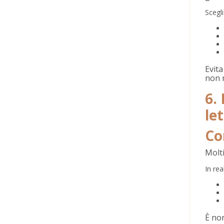
Scegli
Evita
non r
6.
le
Co
Molti
In rea
È nor