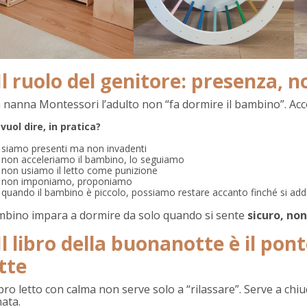
 Il ruolo del genitore: presenza, n
a nanna Montessori l’adulto non “fa dormire il bambino”. A
vuol dire, in pratica?
siamo presenti ma non invadenti
non acceleriamo il bambino, lo seguiamo
non usiamo il letto come punizione
non imponiamo, proponiamo
quando il bambino è piccolo, possiamo restare accanto finché si a
ambino impara a dormire da solo quando si sente
sicuro, no
 Il libro della buonanotte è il pon
tte
bro letto con calma non serve solo a “rilassare”. Serve a ch
ata.