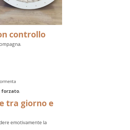
on controllo
ccompagna.
ddormenta
n forzato
.
te tra giorno e
iudere emotivamente la