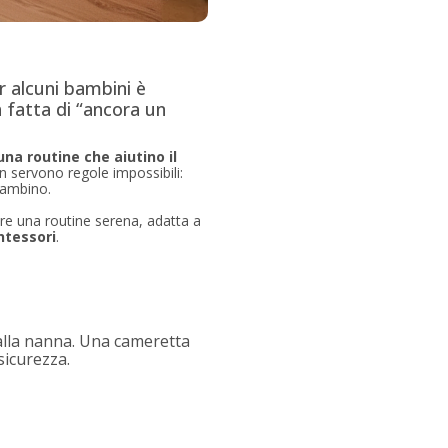
r alcuni bambini è
a fatta di “ancora un
na routine che aiutino il
on servono regole impossibili:
 bambino.
ire una routine serena, adatta a
tessori
.
 alla nanna. Una cameretta
sicurezza.