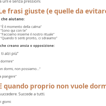
 urli e senza pressioni.
 Le frasi giuste (e quelle da evitar
i che aiutano:
“È il momento della calma”
“Sono qui con te”
“Facciamo insieme il nostro rituale”
“Quando ti senti pronto, ci sdraiamo”
 che creano ansia o opposizione:
ti alzi più”
 dormire”
on dormi, non possiamo…”
a piangere”
 E quando proprio non vuole dorm
uccedere. Succede a tutti.
i giorni: