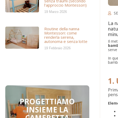
senza traumi (secondo
l’approccio Montessori)
19 Marzo 2026
SE
La n
natu
Routine della nanna
Montessori: come
minu
renderla serena,
autonoma e senza lotte
Il me
bambi
19 Febbraio 2026
serve 
In que
bambi
1.
Prima
pens
PROGETTIAMO
Elem
INSIEME LA
CAMERETTA