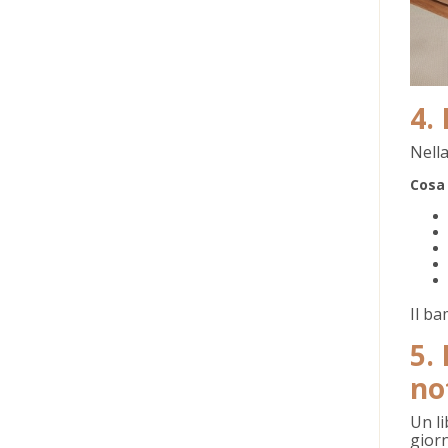
4.
Nell
Cosa 
Il b
5.
no
Un li
giorn