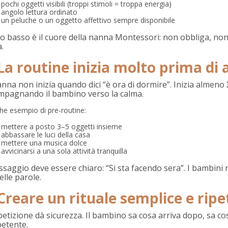
pochi oggetti visibili (troppi stimoli = troppa energia)
angolo lettura ordinato
un peluche o un oggetto affettivo sempre disponibile
tto basso è il cuore della nanna Montessori: non obbliga, n
a.
 La routine inizia molto prima di 
nna non inizia quando dici “è ora di dormire”. Inizia almeno
mpagnando il bambino verso la calma.
he esempio di pre-routine:
mettere a posto 3–5 oggetti insieme
abbassare le luci della casa
mettere una musica dolce
avvicinarsi a una sola attività tranquilla
ssaggio deve essere chiaro: “Si sta facendo sera”. I bambini
elle parole.
 Creare un rituale semplice e ripe
petizione dà sicurezza. Il bambino sa cosa arriva dopo, sa cos
etente.