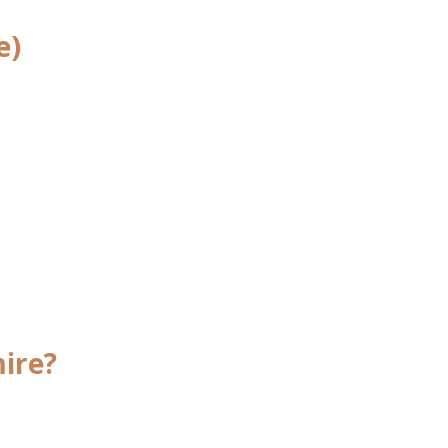
e)
ire?