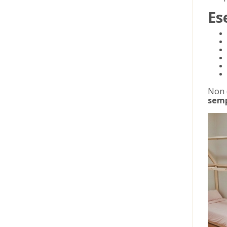
Es
Non 
semp