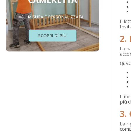
SU MISURA E PERSONALIZZATA
Il le
Invit
SCOPRI DI PIÙ
2.
La na
acco
Qualc
Il me
più d
3.
La ri
comp