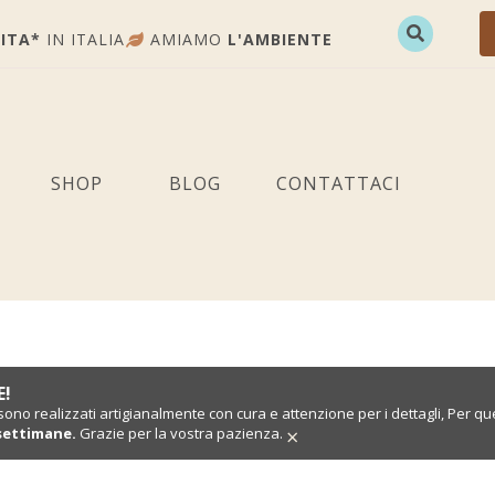
ITA*
IN ITALIA
AMIAMO
L'AMBIENTE
SHOP
BLOG
CONTATTACI
E!
i sono realizzati artigianalmente con cura e attenzione per i dettagli, Per qu
×
 settimane.
Grazie per la vostra pazienza.