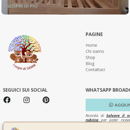
SCOPRI DI PIÙ
PAGINE
Home
Chi siamo
Shop
Blog
Contattaci
SEGUICI SUI SOCIAL
WHATSAPP BROADC
AGGIU
Ricorda di
Salvare il n
rubrica
per poter ricev
messaggi su Whatsapp.