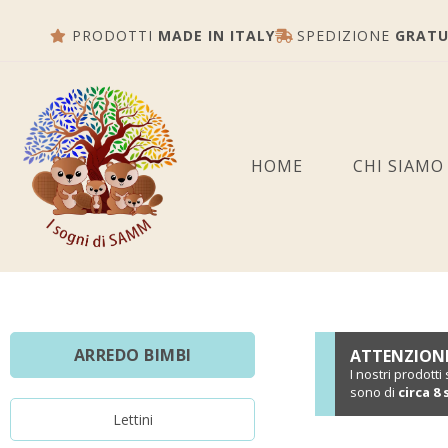
PRODOTTI
MADE IN ITALY
SPEDIZIONE
GRATU
HOME
CHI SIAMO
ARREDO BIMBI
ATTENZION
I nostri prodott
sono di
circa 8
Lettini