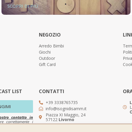
SCOPRI DI PIÙ
NEGOZIO
LIN
Arredo Bimbi
Term
Giochi
Polit
Outdoor
Priv
Gift Card
Cook
AST LIST
CONTATTI
ORA
+39 3338765735
L
NGIMI
L
info@isognidisamm.it
O
Piazza XI Maggio, 24
ostro contatto in
57122
Livorno
ere correttamente i