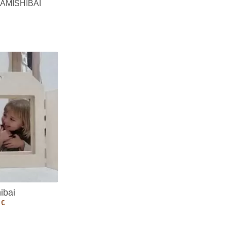
AMISHIBAI
ibai
0
€