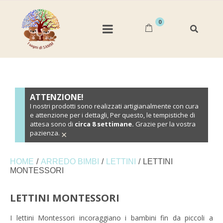
0
ATTENZIONE!
I nostri prodotti sono realizzati artigianalmente con cura
e attenzione per i dettagli, Per questo, le tempistiche di
attesa sono di
circa 8 settimane.
Grazie per la vostra
×
pazienza.
HOME
/
ARREDO BIMBI
/
LETTINI
/
LETTINI
MONTESSORI
LETTINI MONTESSORI
I lettini Montessori incoraggiano i bambini fin da piccoli a