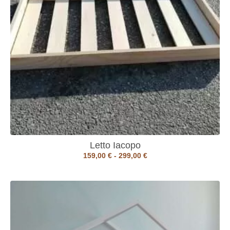
Letto Iacopo
159,00
€
-
299,00
€