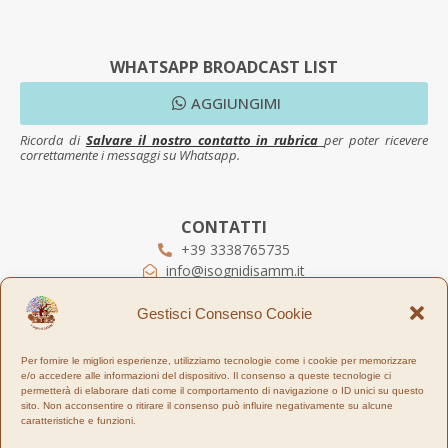
WHATSAPP BROADCAST LIST
AGGIUNGIMI
Ricorda di
Salvare il nostro contatto in rubrica
per poter ricevere
correttamente i messaggi su Whatsapp.
CONTATTI
+39 3338765735
info@isognidisamm.it
Piazza XI Maggio, 24
57122
Livorno
Gestisci Consenso Cookie
ORARI
Per fornire le migliori esperienze, utilizziamo tecnologie come i cookie per memorizzare
e/o accedere alle informazioni del dispositivo. Il consenso a queste tecnologie ci
Laboratorio:
permetterà di elaborare dati come il comportamento di navigazione o ID unici su questo
LUN - VEN 8:30/12:30 – 14/18
sito. Non acconsentire o ritirare il consenso può influire negativamente su alcune
Online:
Sempre
caratteristiche e funzioni.