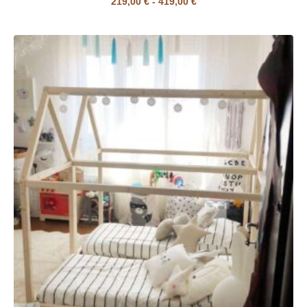
219,00
€
-
419,00
€