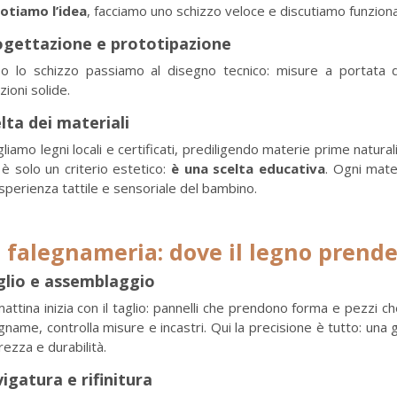
otiamo l’idea
, facciamo uno schizzo veloce e discutiamo funziona
ogettazione e prototipazione
o lo schizzo passiamo al disegno tecnico: misure a portata d
zioni solide.
lta dei materiali
liamo legni locali e certificati, prediligendo materie prime natura
è solo un criterio estetico:
è una scelta educativa
. Ogni mate
esperienza tattile e sensoriale del bambino.
 falegnameria: dove il legno prende
glio e assemblaggio
attina inizia con il taglio: pannelli che prendono forma e pezzi ch
gname, controlla misure e incastri. Qui la precisione è tutto: una
rezza e durabilità.
igatura e rifinitura