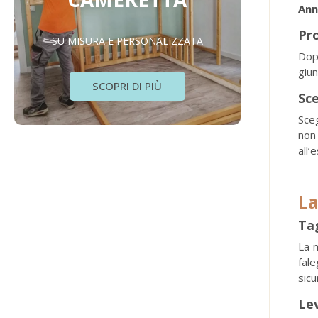
Ann
Pr
SU MISURA E PERSONALIZZATA
Dop
giun
SCOPRI DI PIÙ
Sce
Sceg
non 
all’
La
Ta
La m
fale
sicu
Lev