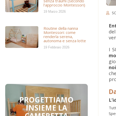
senza traumi (secondo
l’approccio Montessori)
19 Marzo 2026
S
Ent
Routine della nanna
del
Montessori: come
renderla serena,
ven
autonoma e senza lotte
19 Febbraio 2026
I 
mo
gio
no
che
pro
Da
PROGETTIAMO
L’i
INSIEME LA
Tut
CAMERETTA
Spe