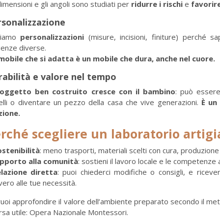
imensioni e gli angoli sono studiati per
ridurre i rischi
e
favorir
rsonalizzazione
riamo
personalizzazioni
(misure, incisioni, finiture) perché s
genze diverse.
mobile che si adatta è un mobile che dura, anche nel cuore.
abilità e valore nel tempo
oggetto ben costruito cresce con il bambino
: può essere 
telli o diventare un pezzo della casa che vive generazioni.
È un
zione.
rché scegliere un laboratorio artigi
stenibilità
: meno trasporti, materiali scelti con cura, produzione
pporto alla comunità
: sostieni il lavoro locale e le competenze 
lazione diretta
: puoi chiederci modifiche o consigli, e rice
ero alle tue necessità.
uoi approfondire il valore dell’ambiente preparato secondo il me
rsa utile: Opera Nazionale Montessori.