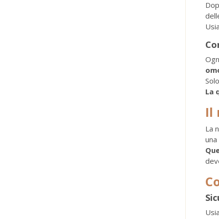
Dop
dell
Usi
Con
Ogn
om
Solo
La 
Il
La n
una
Que
deve
Co
Sic
Usi