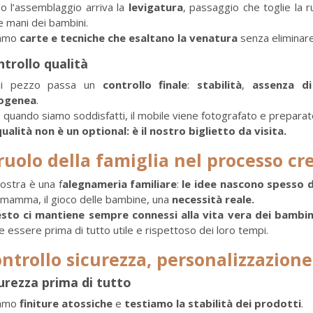
o l’assemblaggio arriva la
levigatura
, passaggio che toglie la r
e mani dei bambini.
amo
carte e tecniche che esaltano la venatura
senza eliminare
trollo qualità
i pezzo passa un
controllo finale
:
stabilità
,
assenza di
ogenea
.
 quando siamo soddisfatti, il mobile viene fotografato e preparat
qualità non è un optional: è il nostro biglietto da visita.
 ruolo della famiglia nel processo cr
ostra è una f
alegnameria familiare
:
le idee nascono spesso d
 mamma, il gioco delle bambine, una
necessità reale.
sto ci mantiene sempre connessi alla vita vera dei bambin
 essere prima di tutto utile e rispettoso dei loro tempi.
ntrollo sicurezza, personalizzazione
urezza prima di tutto
amo
finiture atossiche
e
testiamo la stabilità dei prodotti
.