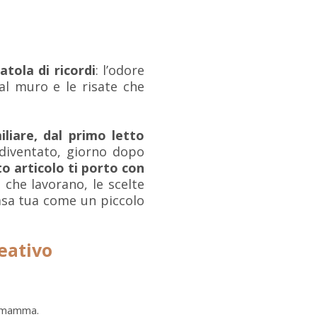
tola di ricordi
: l’odore
 al muro e le risate che
liare, dal primo letto
diventato, giorno dopo
to articolo ti porto con
i che lavorano, le scelte
casa tua come un piccolo
reativo
a mamma.