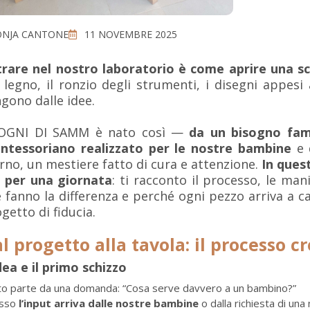
ONJA CANTONE
11 NOVEMBRE 2025
rare nel nostro laboratorio è come aprire una sca
 legno, il ronzio degli strumenti, i disegni appesi
gono dalle idee.
SOGNI DI SAMM è nato così —
da un bisogno fami
ntessoriano realizzato per le nostre bambine
e 
rno, un mestiere fatto di cura e attenzione.
In ques
i per una giornata
: ti racconto il processo, le man
 fanno la differenza e perché ogni pezzo arriva a 
getto di fiducia.
l progetto alla tavola: il processo c
dea e il primo schizzo
to parte da una domanda: “Cosa serve davvero a un bambino?”
sso
l’input arriva dalle nostre bambine
o dalla richiesta di un