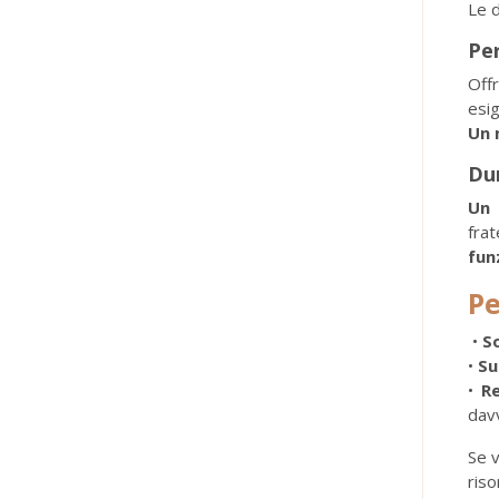
Le d
Pe
Off
esi
Un 
Dur
Un 
fra
fun
Pe
•
So
•
Su
•
Re
davv
Se v
riso