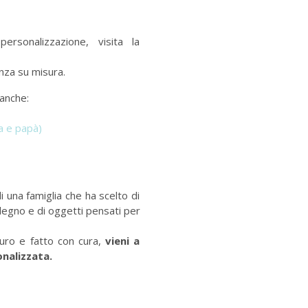
rsonalizzazione, visita la
nza su misura.
 anche:
a e papà)
di una famiglia che ha scelto di
legno e di oggetti pensati per
curo e fatto con cura,
vieni a
onalizzata.