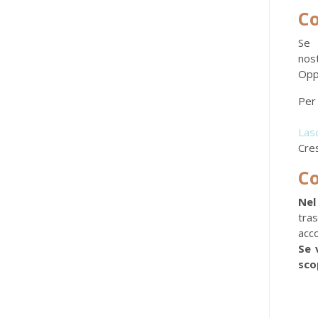
Co
Se 
nos
Op
Per 
Lasc
Cres
Co
Nel
tras
acco
Se 
sco