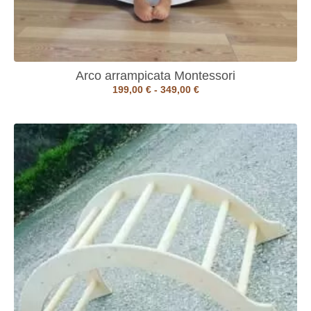
Arco arrampicata Montessori
199,00
€
-
349,00
€