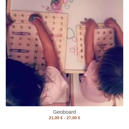
Geoboard
21,00
€
-
27,00
€